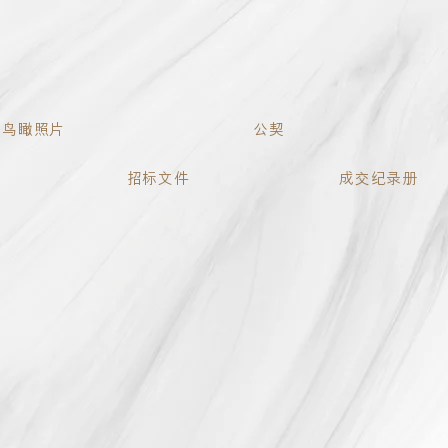
鳥瞰照片
公契
招標文件
成交紀錄冊